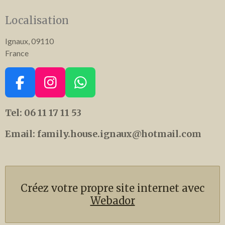
Localisation
Ignaux, 09110
France
F
I
W
a
n
h
Tel: 06 11 17 11 53
c
s
a
e
t
t
Email: family.house.ignaux@hotmail.com
b
a
s
o
g
A
o
r
p
k
a
p
Créez votre propre site internet avec
m
Webador