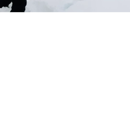
Un séjour inoubliable pour toute la
famille
Facilitez votre séjour en famille grâce à nos services et
équipements adaptés à tous les âges. Une grande pièce
conviviale de 55m², une aire de jeux pour les enfants, un grand
dortoir avec babyfoot, un jardin de 1000m² et un parking
gratuit pour jusqu'à 6 véhicules vous attendent pour des