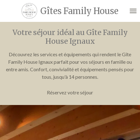
Passer
Gîtes
Family House
au
contenu
principal
Votre séjour idéal au Gîte Family
House Ignaux
Découvrez les services et équipements qui rendent le Gîte
Family House Ignaux parfait pour vos séjours en famille ou
entre amis. Confort, convivialité et équipements pensés pour
tous, jusqu'à 14 personnes.
Réservez votre séjour